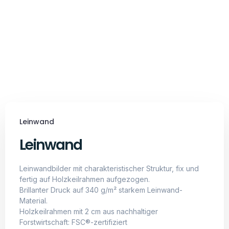
Leinwand
Leinwandbilder mit charakteristischer Struktur, fix und
fertig auf Holzkeilrahmen aufgezogen.
Brillanter Druck auf 340 g/m² starkem Leinwand-
Material.
Holzkeilrahmen mit 2 cm aus nachhaltiger
Forstwirtschaft: FSC®-zertifiziert
Brillanter Druck auf 340 g/m² starkem
Leinwand-Material
Aus nachhaltiger Forstwirtschaft: FSC®-
zertifiziert
langlebiger Aufdruck, dessen Farben auch
nach vielen Monaten kräftig leuchten
Exklusiv in Deutschland produziert