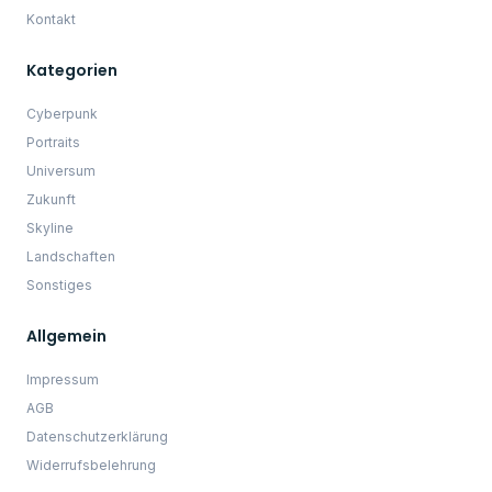
10% Sofort Rabatt
Melde dich bei unserem Newsletter an und erhalte
direkt einen 10% Rabatt Code.
JETZT 10% Sparen
☝️ WICHTIG: Im Anschluss erhältst du eine E-Mail (Bitte schaue
auch unbedingt im SPAM nach) mit einem Link, um deine
Anmeldung zum Newsletter zu bestätigen.
Mit der Anmeldung zum Newsletter akzeptierst du die
Datenschutzbestimmungen.
Copyright © 2022 Primus - KI Kunstwerke