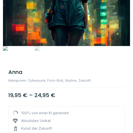
Anna
Kategorien:
Cyberpunk
,
Foto-Bild
,
Skyline
,
Zukunft
19,95
€
–
24,95
€
100% von einer KI generiert
Absolutes Unikat
Kunst der Zukunft