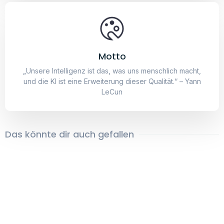
Das könnte dir auch gefallen
Cyberpunk Skyline
Space
19,95
€
–
24,95
€
19,95
€
–
24,95
€
Cafe am Rande der Welt
Hacker 2
19,95
€
–
24,95
€
19,95
€
–
24,95
€