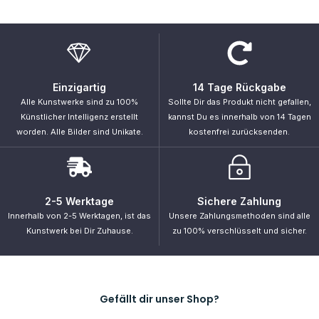
Primus
.
„Unsere Intelligenz ist das, was uns menschlich macht, und die KI ist
eine Erweiterung dieser Qualität.“ – Yann LeCun
Navigation
Startseite
Shop
Bestellung verfolgen
Support