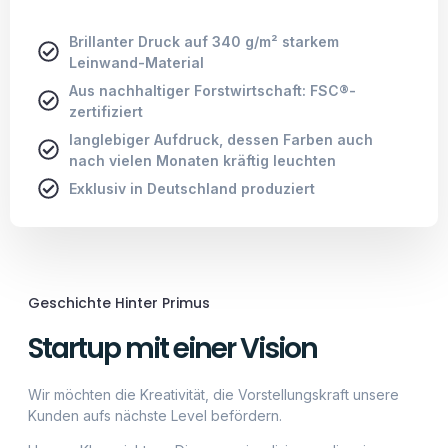
Geschichte Hinter Primus
Startup mit einer Vision
Wir möchten die Kreativität, die Vorstellungskraft unsere
Kunden aufs nächste Level befördern.
Unsere KI erreicht es, Dinge zu visualisieren, die wir
Menschen uns kaum vorstellen können.
Wie wird der letzte Mensch der Welt aussehen? Wie sieht
das Universum in einer Flasche aus? Wird unsere Welt in
100 Jahren anders aussehen? All diese Fragen von einer
künstlichen Intelligenz visualisiert dargestellt zu
bekommen, erstaunt uns jedes Mal aufs Neue.
Als erster Anbieter Deutschlands, wollen wir unsere
Begeisterung der Kunst mit euch teilen und zu fairen
Preisen, qualitativ hochwertig, unsere Kunst anbieten. Sei
ein Teil der Geschichte.