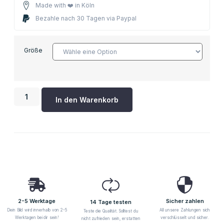
Made with ❤️ in Köln
Bezahle nach 30 Tagen via Paypal
Größe
In den Warenkorb
2-5 Werktage
Sicher zahlen
14 Tage testen
Dein Bild wird innerhalb von 2-5
All unsere Zahlungen sich
Teste die Qualität. Solltest du
Werktagen bei dir sein!
verschlüsselt und sicher.
nicht zufrieden sein, erstatten