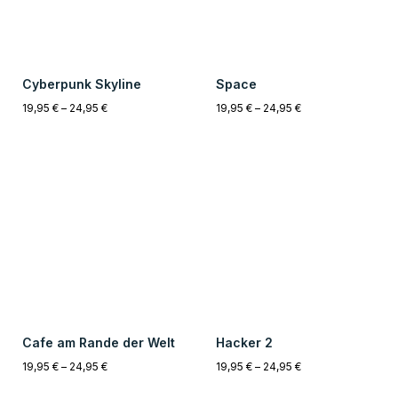
Einzigartig
14 Tage Rückgabe
Alle Kunstwerke sind zu 100%
Sollte Dir das Produkt nicht gefallen,
Künstlicher Intelligenz erstellt
kannst Du es innerhalb von 14 Tagen
worden. Alle Bilder sind Unikate.
kostenfrei zurücksenden.
2-5 Werktage
Sichere Zahlung
Innerhalb von 2-5 Werktagen, ist das
Unsere Zahlungsmethoden sind alle
Kunstwerk bei Dir Zuhause.
zu 100% verschlüsselt und sicher.
Gefällt dir unser Shop?