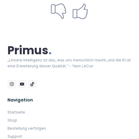
Kontakt
Kategorien
Cyberpunk
Portraits
Universum
Zukunft
Skyline
Landschaften
Sonstiges
Allgemein
Impressum
AGB
Datenschutzerklärung
Widerrufsbelehrung