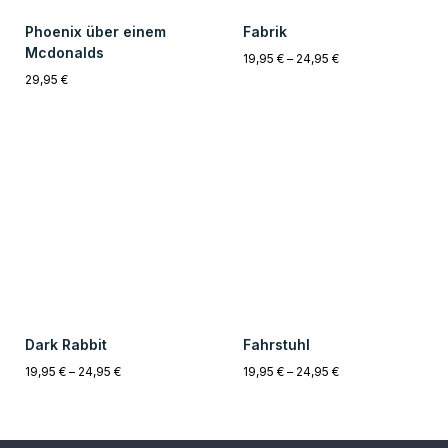
19,95
€
–
24,95
€
19,95
€
–
24,95
€
Einzigartig
14 Tage Rückgabe
Alle Kunstwerke sind zu 100%
Sollte Dir das Produkt nicht gefallen,
Künstlicher Intelligenz erstellt
kannst Du es innerhalb von 14 Tagen
worden. Alle Bilder sind Unikate.
kostenfrei zurücksenden.
2-5 Werktage
Sichere Zahlung
Innerhalb von 2-5 Werktagen, ist das
Unsere Zahlungsmethoden sind alle
Kunstwerk bei Dir Zuhause.
zu 100% verschlüsselt und sicher.