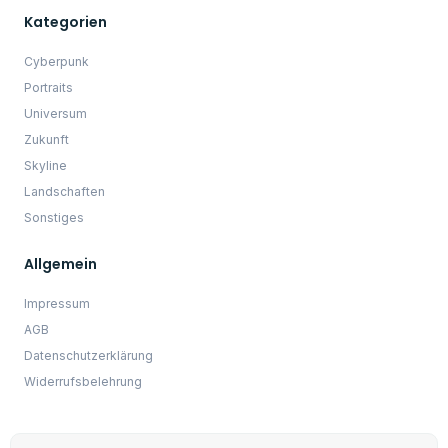
Widerrufsbelehrung
10% Sofort Rabatt
Melde dich bei unserem Newsletter an und erhalte
direkt einen 10% Rabatt Code.
JETZT 10% Sparen
☝️ WICHTIG: Im Anschluss erhältst du eine E-Mail (Bitte schaue
auch unbedingt im SPAM nach) mit einem Link, um deine
Anmeldung zum Newsletter zu bestätigen.
Mit der Anmeldung zum Newsletter akzeptierst du die
Datenschutzbestimmungen.