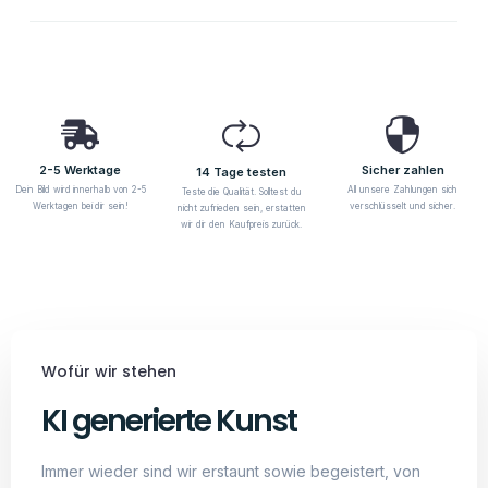
2-5 Werktage
Sicher zahlen
14 Tage testen
Dein Bild wird innerhalb von 2-5
All unsere Zahlungen sich
Teste die Qualität. Solltest du
Werktagen bei dir sein!
verschlüsselt und sicher.
nicht zufrieden sein, erstatten
wir dir den Kaufpreis zurück.
Wofür wir stehen
KI generierte Kunst
Immer wieder sind wir erstaunt sowie begeistert, von