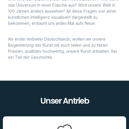
das Universum in einer Flasche aus? Wird unsere Welt in
100 Jahren anders aussehen? All diese Fragen von einer
künstlichen Intelligenz visualisiert dargestellt zu
bekommen, erstaunt uns jedes Mal aufs Neue.
Als erster Anbieter Deutschlands, wollen wir unsere
Begeisterung der Kunst mit euch teilen und zu fairen
Preisen, qualitativ hochwertig, unsere Kunst anbieten. Sei
ein Teil der Geschichte.
Unser Antrieb