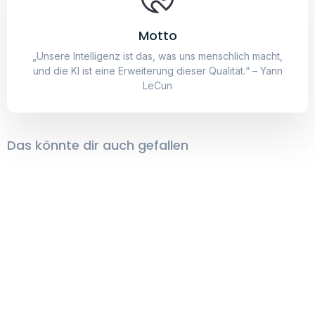
Motto
„Unsere Intelligenz ist das, was uns menschlich macht,
und die KI ist eine Erweiterung dieser Qualität.“ – Yann
LeCun
Das könnte dir auch gefallen
Phoenix über einem
Fabrik
Mcdonalds
19,95
€
–
24,95
€
29,95
€
Dark Rabbit
Fahrstuhl