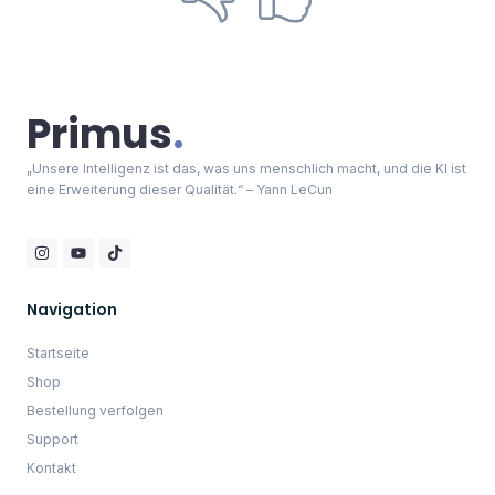
Bestellung verfolgen
Support
Kontakt
Kategorien
Cyberpunk
Portraits
Universum
Zukunft
Skyline
Landschaften
Sonstiges
Allgemein
Impressum
AGB
Datenschutzerklärung