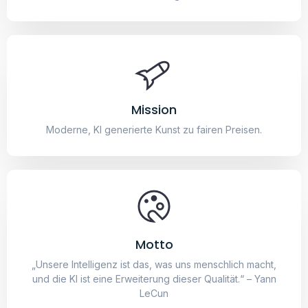
Motto
„Unsere Intelligenz ist das, was uns menschlich macht,
und die KI ist eine Erweiterung dieser Qualität.“ – Yann
LeCun
Das könnte dir auch gefallen
Darkness
Fabrik
19,95
€
–
24,95
€
19,95
€
–
24,95
€