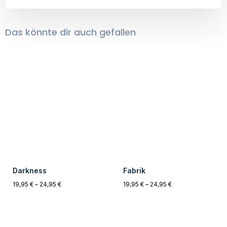
Cyberpunk Stadt
19,95
€
–
24,95
€
Cyberpunk Straße
19,95
€
–
24,95
€
Einzigartig
14 Tage Rückgabe
Alle Kunstwerke sind zu 100%
Sollte Dir das Produkt nicht gefallen,
Künstlicher Intelligenz erstellt
kannst Du es innerhalb von 14 Tagen
worden. Alle Bilder sind Unikate.
kostenfrei zurücksenden.