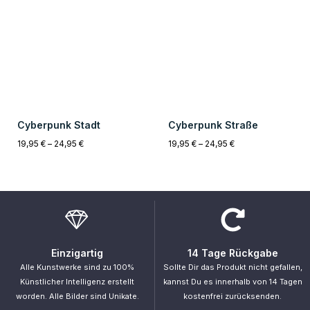
2-5 Werktage
Sichere Zahlung
Innerhalb von 2-5 Werktagen, ist das
Unsere Zahlungsmethoden sind alle
Kunstwerk bei Dir Zuhause.
zu 100% verschlüsselt und sicher.
Gefällt dir unser Shop?
Primus
.
„Unsere Intelligenz ist das, was uns menschlich macht, und die KI ist