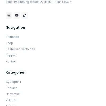
Skyline
Landschaften
Sonstiges
Allgemein
Impressum
AGB
Datenschutzerklärung
Widerrufsbelehrung
10% Sofort Rabatt
Melde dich bei unserem Newsletter an und erhalte
direkt einen 10% Rabatt Code.