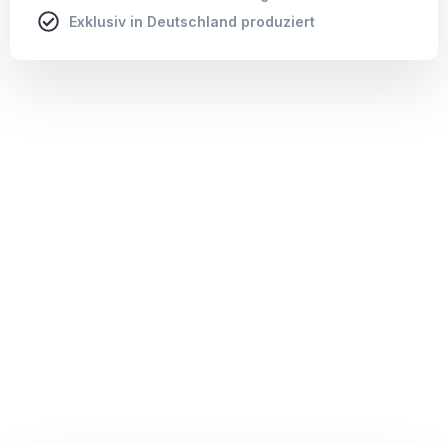
Exklusiv in Deutschland produziert
Leinwand
Leinwand
Leinwandbilder mit charakteristischer Struktur, fix und
fertig auf Holzkeilrahmen aufgezogen.
Brillanter Druck auf 340 g/m² starkem Leinwand-
Material.
Holzkeilrahmen mit 2 cm aus nachhaltiger
Forstwirtschaft: FSC®-zertifiziert