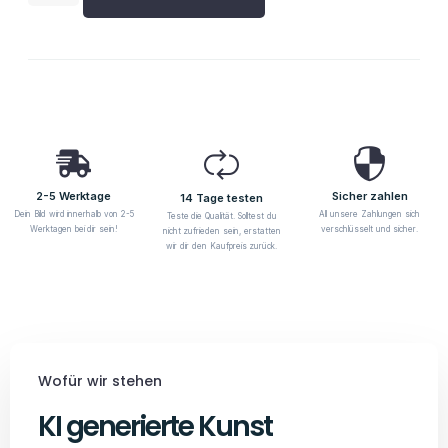
2-5 Werktage
Sicher zahlen
14 Tage testen
Dein Bild wird innerhalb von 2-5
All unsere Zahlungen sich
Teste die Qualität. Solltest du
Werktagen bei dir sein!
verschlüsselt und sicher.
nicht zufrieden sein, erstatten
wir dir den Kaufpreis zurück.
Wofür wir stehen
KI generierte Kunst