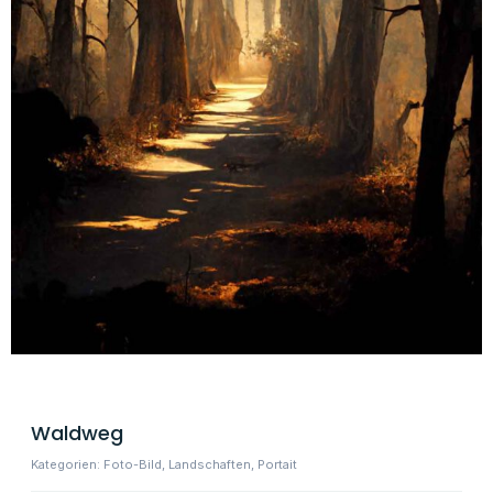
Waldweg
Kategorien:
Foto-Bild
,
Landschaften
,
Portait