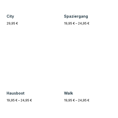
Einzigartig
14 Tage Rückgabe
Alle Kunstwerke sind zu 100%
Sollte Dir das Produkt nicht gefallen,
Künstlicher Intelligenz erstellt
kannst Du es innerhalb von 14 Tagen
worden. Alle Bilder sind Unikate.
kostenfrei zurücksenden.
2-5 Werktage
Sichere Zahlung
Innerhalb von 2-5 Werktagen, ist das
Unsere Zahlungsmethoden sind alle
Kunstwerk bei Dir Zuhause.
zu 100% verschlüsselt und sicher.
Gefällt dir unser Shop?