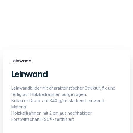
langlebiger Aufdruck, dessen Farben auch
nach vielen Monaten kräftig leuchten
Exklusiv in Deutschland produziert
Geschichte Hinter Primus
Startup mit einer Vision
Wir möchten die Kreativität, die Vorstellungskraft unsere
Kunden aufs nächste Level befördern.
Unsere KI erreicht es, Dinge zu visualisieren, die wir
Menschen uns kaum vorstellen können.
Wie wird der letzte Mensch der Welt aussehen? Wie sieht
das Universum in einer Flasche aus? Wird unsere Welt in
100 Jahren anders aussehen? All diese Fragen von einer