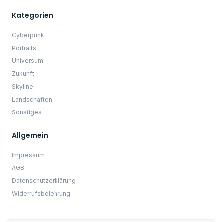
direkt einen 10% Rabatt Code.
JETZT 10% Sparen
☝️ WICHTIG: Im Anschluss erhältst du eine E-Mail (Bitte schaue
auch unbedingt im SPAM nach) mit einem Link, um deine
Anmeldung zum Newsletter zu bestätigen.
Mit der Anmeldung zum Newsletter akzeptierst du die
Datenschutzbestimmungen.
Copyright © 2022 Primus - KI Kunstwerke