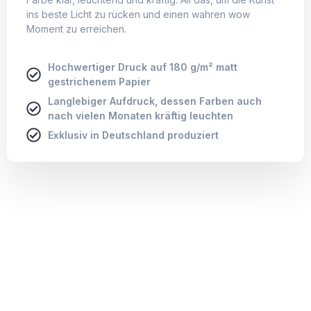
Leinwand
Leinwand
Leinwandbilder mit charakteristischer Struktur, fix und
fertig auf Holzkeilrahmen aufgezogen.
Brillanter Druck auf 340 g/m² starkem Leinwand-
Material.
Holzkeilrahmen mit 2 cm aus nachhaltiger
Forstwirtschaft: FSC®-zertifiziert
Brillanter Druck auf 340 g/m² starkem
Leinwand-Material
Aus nachhaltiger Forstwirtschaft: FSC®-
zertifiziert