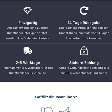
Primus
.
„Unsere Intelligenz ist das, was uns menschlich macht, und die KI ist
eine Erweiterung dieser Qualität.“ – Yann LeCun
Navigation
Startseite
Shop
Bestellung verfolgen
Support
Kontakt
Kategorien
Cyberpunk