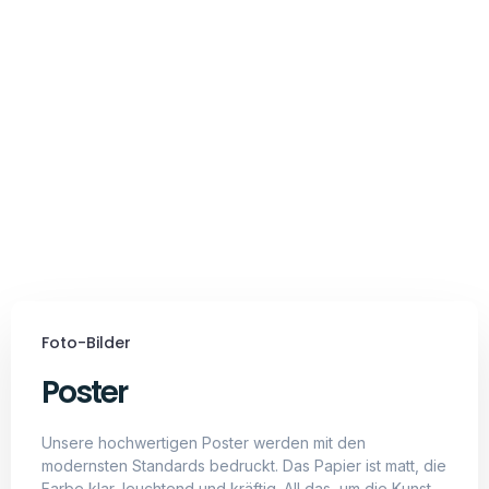
Foto-Bilder
Poster
Unsere hochwertigen Poster werden mit den
modernsten Standards bedruckt. Das Papier ist matt, die
Farbe klar, leuchtend und kräftig. All das, um die Kunst
ins beste Licht zu rücken und einen wahren wow
Moment zu erreichen.
Hochwertiger Druck auf 180 g/m² matt
gestrichenem Papier
Langlebiger Aufdruck, dessen Farben auch
nach vielen Monaten kräftig leuchten
Exklusiv in Deutschland produziert