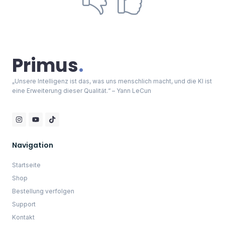
Portraits
Universum
Zukunft
Skyline
Landschaften
Sonstiges
Allgemein
Impressum
AGB
Datenschutzerklärung
Widerrufsbelehrung
10% Sofort Rabatt
Melde dich bei unserem Newsletter an und erhalte