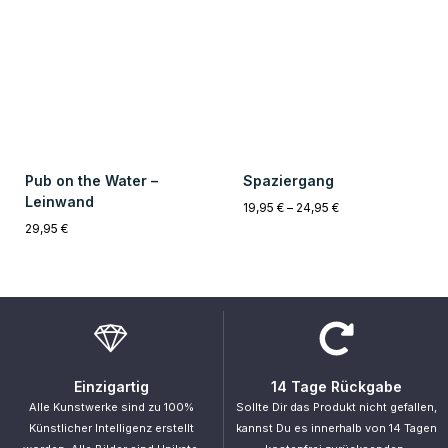
2-5 Werktage
Sichere Zahlung
Innerhalb von 2-5 Werktagen, ist das
Unsere Zahlungsmethoden sind alle
Kunstwerk bei Dir Zuhause.
zu 100% verschlüsselt und sicher.
Gefällt dir unser Shop?
Primus
.
„Unsere Intelligenz ist das, was uns menschlich macht, und die KI ist