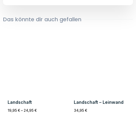
Pub on the Water –
Leinwand
29,95
€
Spaziergang
19,95
€
–
24,95
€
Einzigartig
14 Tage Rückgabe
Alle Kunstwerke sind zu 100%
Sollte Dir das Produkt nicht gefallen,
Künstlicher Intelligenz erstellt
kannst Du es innerhalb von 14 Tagen
worden. Alle Bilder sind Unikate.
kostenfrei zurücksenden.