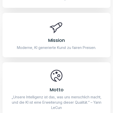
Motto
„Unsere Intelligenz ist das, was uns menschlich macht,
und die KI ist eine Erweiterung dieser Qualität.“ – Yann
LeCun
Das könnte dir auch gefallen
Landschaft
Landschaft – Leinwand
19,95
€
–
24,95
€
34,95
€