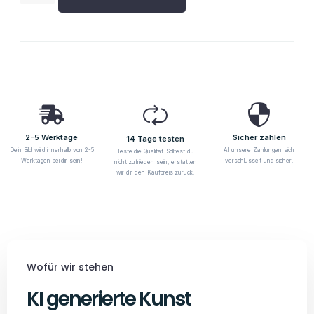
2-5 Werktage
Sicher zahlen
14 Tage testen
Dein Bild wird innerhalb von 2-5
All unsere Zahlungen sich
Teste die Qualität. Solltest du
Werktagen bei dir sein!
verschlüsselt und sicher.
nicht zufrieden sein, erstatten
wir dir den Kaufpreis zurück.
Wofür wir stehen
KI generierte Kunst