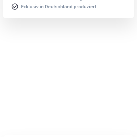
Exklusiv in Deutschland produziert
Leinwand
Leinwand
Leinwandbilder mit charakteristischer Struktur, fix und
fertig auf Holzkeilrahmen aufgezogen.
Brillanter Druck auf 340 g/m² starkem Leinwand-
Material.
Holzkeilrahmen mit 2 cm aus nachhaltiger
Forstwirtschaft: FSC®-zertifiziert